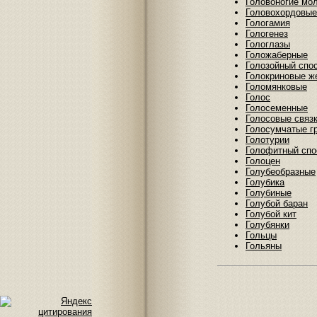
Головоногие мо
Головохордовые
Гологамия
Гологенез
Гологлазы
Голожаберные
Голозойный спо
Голокриновые ж
Голомянковые
Голос
Голосеменные
Голосовые связ
Голосумчатые г
Голотурии
Голофитный спо
Голоцен
Голубеобразные
Голубика
Голубиные
Голубой баран
Голубой кит
Голубянки
Гольцы
Гольяны