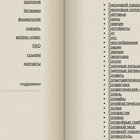
зоология
Гнездовой пара
Гнездовые коло
ботаника
Гнетовые
Гниды
физиология
Гниение
скачать
Гнотобиоты
Гну
вопрос-ответ
Гнус
Гнюсообразные
FAQ
Гоацин
Говения
ссылки
Говорушка
Гоголи
контакты
Годичные кольц
Годичные ритмы
Голавль
Голантарктичес
поддержка
Голарктика
Голарктическое
Голень
Голиафы
Голобластическ
Голова
Головастик
Головка
Головнёвые гри
Головной мозг
Головной указат
Головогрудь