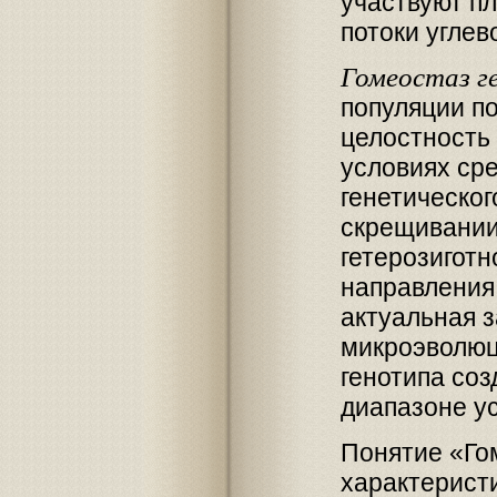
участвуют п
потоки углев
Гомеостаз г
популяции п
целостность
условиях ср
генетическо
скрещивании
гетерозигот
направления
актуальная 
микроэволюц
генотипа со
диапазоне у
Понятие «Гом
характеристи