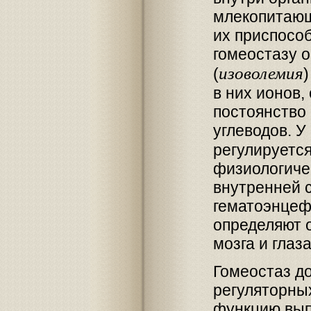
млекопитающ
их приспосо
гомеостазу 
изоволемия
(
в них ионов,
постоянство 
углеводов. У
регулируется
физиологиче
внутренней 
гематоэнцеф
определяют 
мозга и глаза
Гомеостаз д
регуляторны
функцию вып