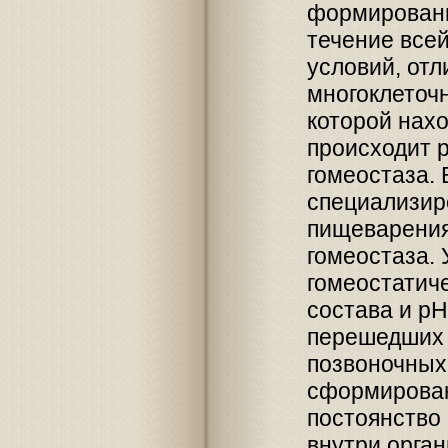
формировани
течение все
условий, от
многоклеточн
которой нахо
происходит 
гомеостаза.
специализир
пищеварения
гомеостаза.
гомеостатич
состава и р
перешедших к
позвоночных
сформирован
постоянство
внутри орга