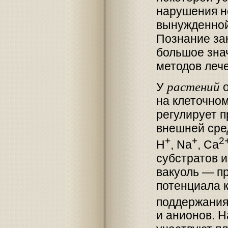
нарушения н
вынужденной 
Познание за
большое зна
методов леч
растений
У
о
на клеточно
регулирует п
внешней сре
+
+
2
H
, Na
, Ca
субстратов и
вакуоль — п
потенциала 
поддержания
и анионов. 