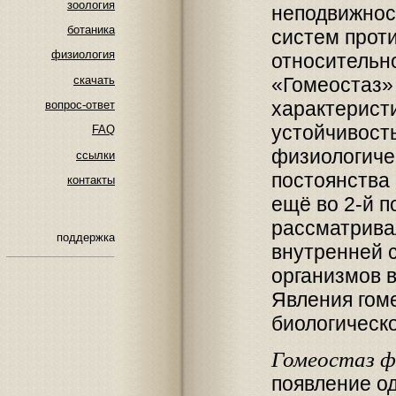
зоология
неподвижност
ботаника
систем прот
физиология
относительно
скачать
«Гомеостаз» 
характерист
вопрос-ответ
устойчивост
FAQ
физиологиче
ссылки
постоянства
контакты
ещё во 2-й п
рассматрива
поддержка
внутренней 
организмов 
Явления гом
биологическо
Гомеостаз ф
появление о