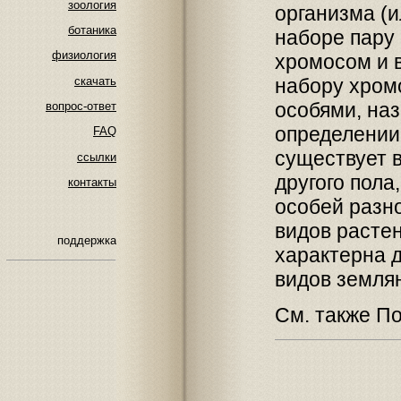
зоология
организма (
ботаника
наборе пару
физиология
хромосом и 
скачать
набору хром
особями, на
вопрос-ответ
определении 
FAQ
существует 
ссылки
другого пола
контакты
особей разн
видов растен
поддержка
характерна д
видов земля
См. также П