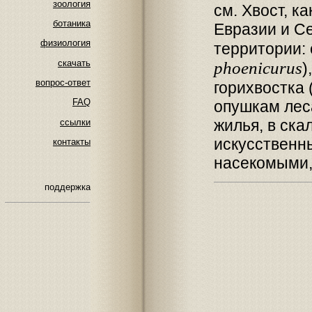
зоология
см. Хвост, к
ботаника
Евразии и Се
физиология
территории: 
скачать
phoenicurus
)
вопрос-ответ
горихвостка 
FAQ
опушкам леса
жилья, в ска
ссылки
искусственны
контакты
насекомыми,
поддержка