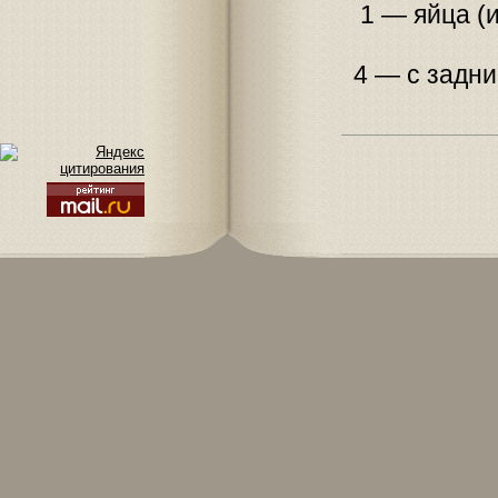
1 — яйца (
4 — с задни