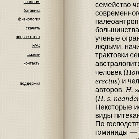
зоология
семейство ч
ботаника
современног
физиология
палеоантропо
скачать
большинства
учёные огра
вопрос-ответ
людьми, нач
FAQ
трактовки с
ссылки
австралопит
контакты
Ho
человек (
erectus
) и че
поддержка
H. s
авторов,
H. s. neande
(
Некоторые и
виды питека
По господст
гоминиды — 