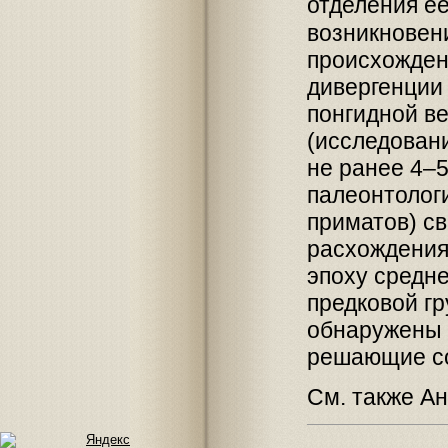
отделения её
возникнове
происхожден
дивергенции 
понгидной в
(исследовани
не ранее 4–5
палеонтолог
приматов) св
расхождения 
эпоху средне
предковой гр
обнаружены 
решающие со
См. также Ан