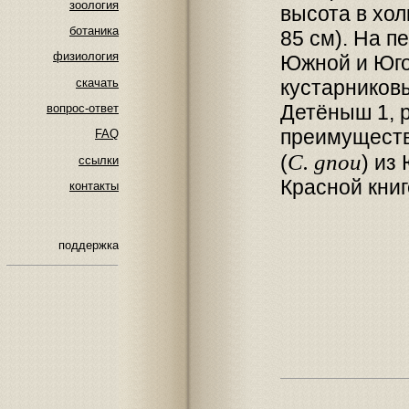
зоология
высота в хол
ботаника
85 см). На п
физиология
Южной и Юго
скачать
кустарников
Детёныш 1, 
вопрос-ответ
преимуществ
FAQ
C. gnou
(
) из
ссылки
Красной кни
контакты
поддержка