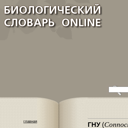
главная
Connoc
ГНУ
(