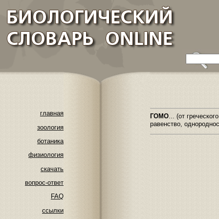
главная
ГОМО
... (от греческог
равенство, однороднос
зоология
ботаника
физиология
скачать
вопрос-ответ
FAQ
ссылки