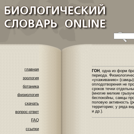
главная
ГОН
, одна из форм бр
периода. Физиологичес
зоология
«ухаживанию» (самцы) 
оплодотворения не про
ботаника
сроков течки отдельны
(многие мелкие грызун
физиология
беспокойны, самцы пр
половую активность (
скачать
территорию; у ряда ви
и др.).
вопрос-ответ
FAQ
ссылки