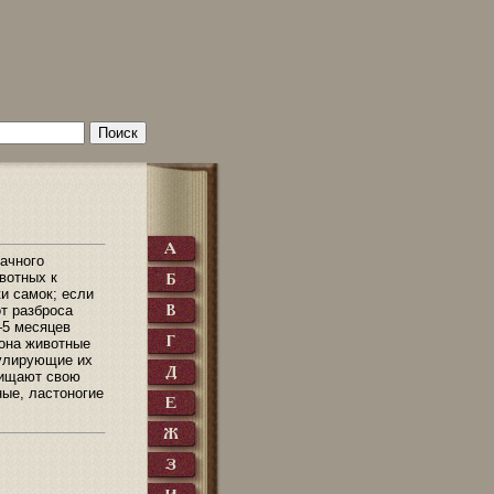
рачного
вотных к
и самок; если
от разброса
–5 месяцев
гона животные
улирующие их
щищают свою
ные, ластоногие