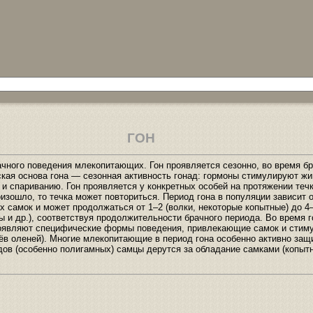
ГОН
ачного поведения млекопитающих. Гон проявляется сезонно, во время б
кая основа гона — сезонная активность гонад: гормоны стимулируют жи
и спариванию. Гон проявляется у конкретных особей на протяжении течк
изошло, то течка может повториться. Период гона в популяции зависит 
х самок и может продолжаться от 1–2 (волки, некоторые копытные) до 4
ы и др.), соответствуя продолжительности брачного периода. Во время 
оявляют специфические формы поведения, привлекающие самок и стим
рёв оленей). Многие млекопитающие в период гона особенно активно за
дов (особенно полигамных) самцы дерутся за обладание самками (копыт