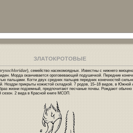
ЗЛАТОКРОТОВЫЕ
rysochloridae
), семейство насекомоядных. Известны с нижнего миоцен
 виден. Морда оканчивается ороговевающей подушечкой. Передние конеч
тью пальцами. Когти двух средних пальцев передних конечностей сильн
й. Ноздри прикрыты кожистой складкой. 7 родов, 15–18 видов, в Южной 
Образ жизни подземный, предпочитают песчаные почвы. Рождают обычно
й сезон. 2 вида в Красной книге МСОП.