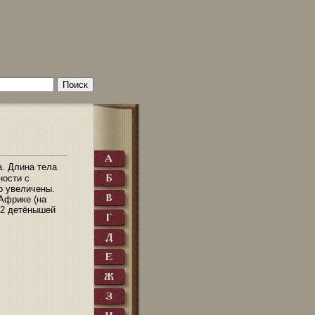
а. Длина тела
ности с
о увеличены.
Африке (на
 2 детёнышей