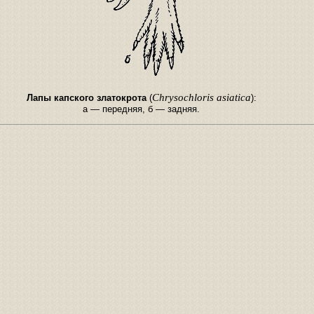
Chrysochloris asiatica
Лапы капского златокрота
(
):
a — передняя, б — задняя.