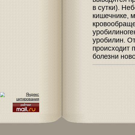
в сутки). Не
кишечнике, м
кровообраще
уробилиноген
уробилин. От
происходит п
болезни нов