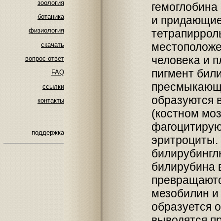
зоология
гемоглобина 
ботаника
и придающие
физиология
тетрапиррол
местоположе
скачать
человека и 
вопрос-ответ
пигмент били
FAQ
пресмыкающи
ссылки
образуются 
контакты
(костном моз
фагоцитиру
поддержка
эритроциты.
билирубингл
билирубина в
превращаютс
мезобилин и 
образуется о
выводятся п