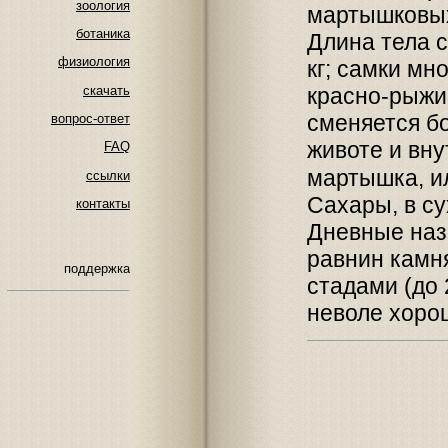
зоология
мартышковых
ботаника
Длина тела с
физиология
кг; самки мн
скачать
красно-рыжий
сменяется бо
вопрос-ответ
животе и вну
FAQ
мартышка, ил
ссылки
Сахары, в с
контакты
Дневные наз
равнин камн
поддержка
стадами (до 
неволе хоро