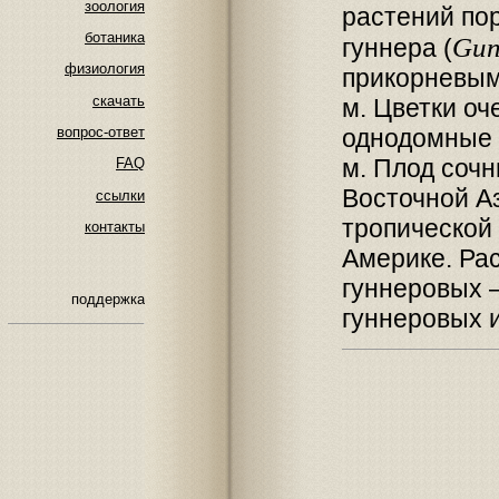
зоология
растений по
ботаника
Gun
гуннера (
физиология
прикорневым
скачать
м. Цветки оч
однодомные 
вопрос-ответ
м. Плод сочн
FAQ
Восточной Аз
ссылки
тропической
контакты
Америке. Ра
гуннеровых 
поддержка
гуннеровых 