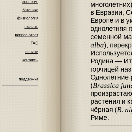
зоология
многолетних)
ботаника
в Евразии, С
физиология
Европе и в у
скачать
однолетняя г
вопрос-ответ
семенной мат
alba
FAQ
), перек
Используется
ссылки
Родина — Ит
контакты
горчицей на
Однолетние р
поддержка
Brassica jun
(
произрастаю
растения и к
B. n
чёрная (
Риме.