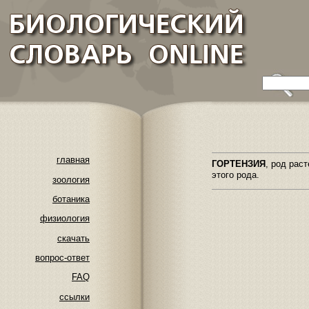
главная
ГОРТЕНЗИЯ
, род раст
этого рода.
зоология
ботаника
физиология
скачать
вопрос-ответ
FAQ
ссылки