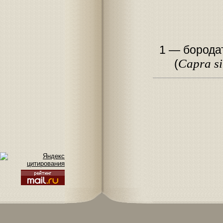
1 — бородат
Capra si
(