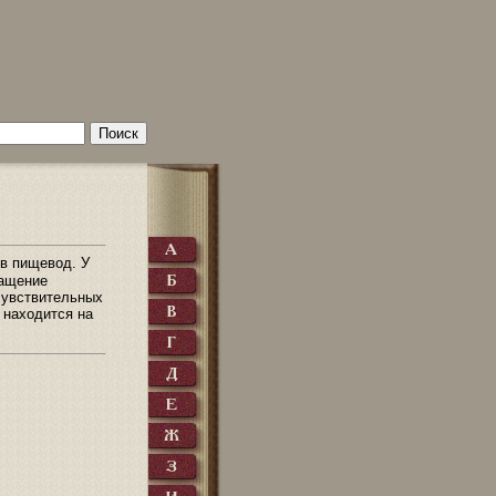
 в пищевод. У
ращение
чувствительных
 находится на