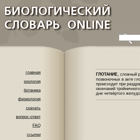
главная
,
ГЛОТАНИЕ
сложный ре
позвоночных в акте гл
зоология
происходит при раздр
окончаний тройничного
ботаника
дне четвёртого желудо
физиология
скачать
вопрос-ответ
FAQ
ссылки