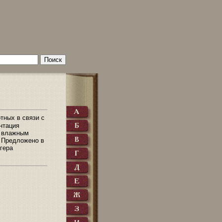
тных в связи с
нтация
и влажным
. Предложено в
огера