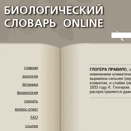
главная
,
ГЛОГЕРА ПРАВИЛО
з
изменением климатичес
зоология
выражена сильнее (ок
климатом, и слабее (о
ботаника
1833 году К. Глогером.
распространяется даже
физиология
скачать
вопрос-ответ
FAQ
ссылки