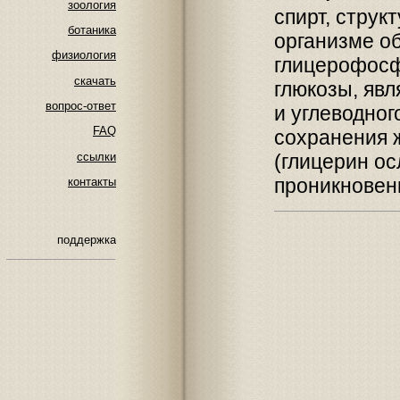
зоология
спирт, струк
ботаника
организме об
физиология
глицерофосф
скачать
глюкозы, яв
вопрос-ответ
и углеводног
FAQ
сохранения 
ссылки
(глицерин о
проникновени
контакты
поддержка