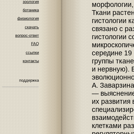
зоология
морфологии,
ботаника
Ткани расте
физиология
гистологии к
скачать
связано с р
гистологии с
вопрос-ответ
микроскопиче
FAQ
середине 19
ссылки
группы ткан
контакты
и нервную). 
эволюционно
поддержка
А. Заварзина
— выяснение
их развития 
специализир
взаимодейств
клетками раз
регуляторны