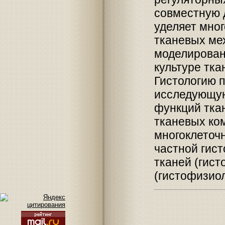
совместную 
уделяет мно
тканевых ме
моделирован
культуре ткан
Гистологию п
исследующую
функций тка
тканевых ком
многоклеточ
частной гис
тканей (гист
(гистофизиол