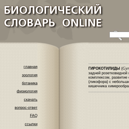
главная
Gyr
ГИРОКОТИЛИДЫ
(
задней розетковидной
зоология
комплексом, развитие
(ликофора) с небольши
ботаника
кишечника химерообра
физиология
скачать
вопрос-ответ
FAQ
ссылки