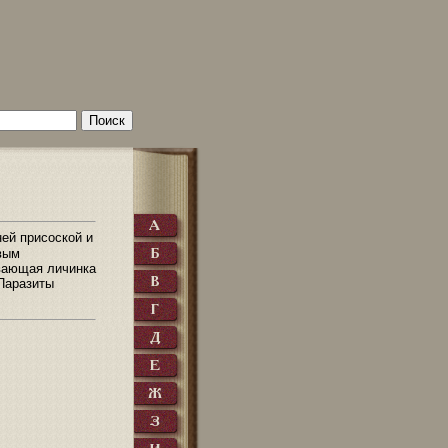
ней присоской и
вым
авающая личинка
 Паразиты