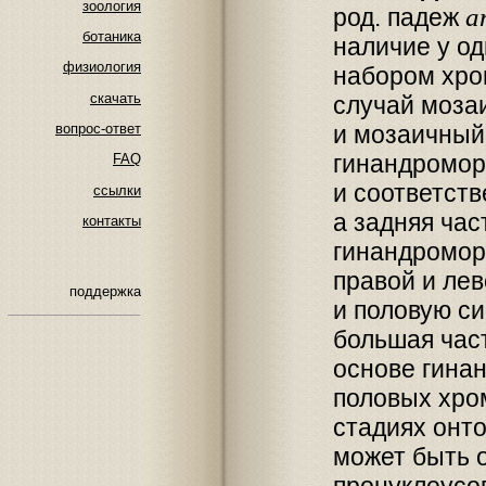
зоология
a
род. падеж
ботаника
наличие у од
физиология
набором хро
скачать
случай моза
и мозаичный
вопрос-ответ
гинандромор
FAQ
и соответств
ссылки
а задняя час
контакты
гинандромор
правой и лев
поддержка
и половую с
большая част
основе гина
половых хро
стадиях онт
может быть о
пронуклеусо