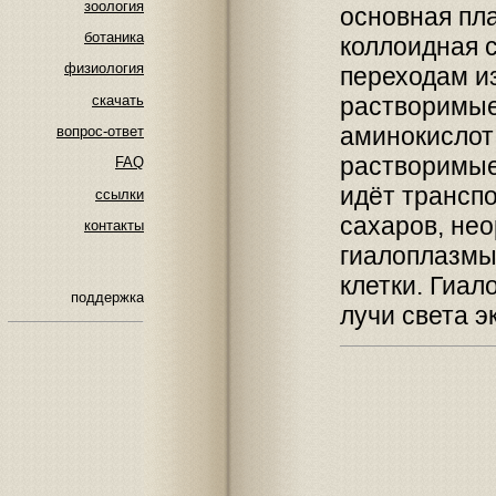
зоология
основная пл
ботаника
коллоидная с
физиология
переходам из
скачать
растворимые
аминокислот 
вопрос-ответ
растворимые
FAQ
идёт транспо
ссылки
сахаров, нео
контакты
гиалоплазмы
клетки. Гиа
поддержка
лучи света э