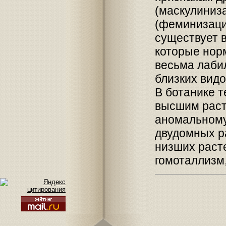
(маскулиниз
(феминизаци
существует в
которые нор
весьма лабил
близких видо
В ботанике 
высшим раст
аномальному
двудомных ра
низших раст
гомоталлизм,