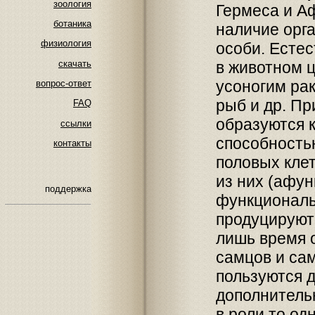
зоология
Гермеса и А
ботаника
наличие орга
физиология
особи. Есте
скачать
в животном ц
усоногим ра
вопрос-ответ
рыб и др. П
FAQ
образуются к
ссылки
способность
контакты
половых кле
из них (афу
поддержка
функциональ
продуцируют
лишь время 
самцов и са
пользуются 
дополнитель
в роли то од