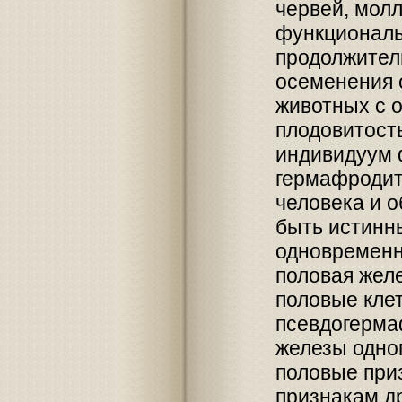
червей, молл
функциональ
продолжител
осеменения 
животных с 
плодовитост
индивидуум 
гермафродит
человека и 
быть истинны
одновременн
половая желе
половые кле
псевдогерма
железы одно
половые при
признакам д