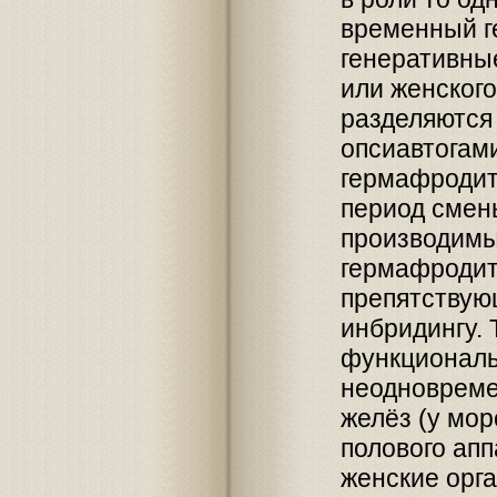
временный г
генеративные
или женского
разделяются
опсиавтогам
гермафродит
период смены
производимы
гермафродит
препятствую
инбридингу. 
функциональ
неодновреме
желёз (у мор
полового ап
женские орг