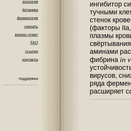
зоология
ингибитор с
ботаника
тучными кле
физиология
стенок крове
(факторы IIa,
скачать
плазмы кров
вопрос-ответ
свёртывания
FAQ
аминами рас
ссылки
in v
фибрина
контакты
устойчивость
вирусов, сни
поддержка
ряда фермент
расширяет с