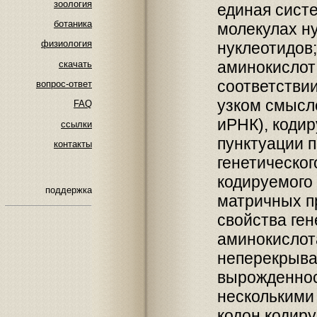
зоология
единая сист
ботаника
молекулах н
физиология
нуклеотидов
аминокислот
скачать
соответствии
вопрос-ответ
узком смысле
FAQ
иРНК), коди
ссылки
пунктуации п
контакты
генетическог
кодируемого
поддержка
матричных п
свойства ген
аминокислота
неперекрыва
вырожденнос
несколькими
кодон кодиру