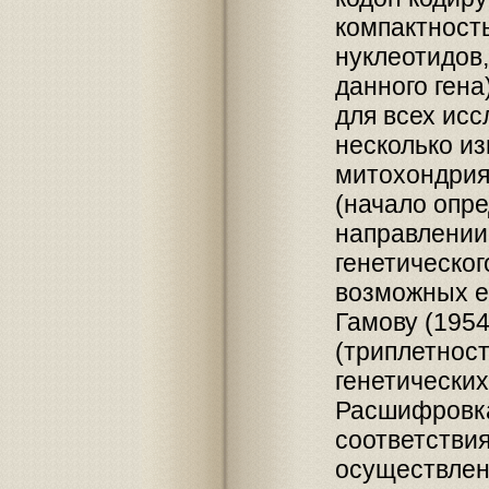
компактност
нуклеотидов,
данного гена
для всех исс
несколько и
митохондрия
(начало опре
направлении
генетическог
возможных ег
Гамову (1954
(триплетност
генетических
Расшифровка 
соответстви
осуществлен