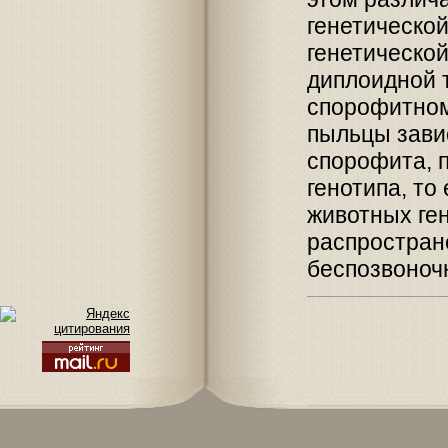
генетическо
генетическо
диплоидной 
спорофитном
пыльцы завис
спорофита, 
генотипа, то
животных ге
распростран
беспозвоноч