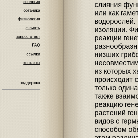
зоология
слияния фун
ботаника
или как гамет
физиология
водорослей.
скачать
изоляции. Ф
реакции ген
вопрос-ответ
разнообразн
FAQ
низших грибо
ссылки
несовместим
контакты
из которых х
происходит с
поддержка
только одина
также взаим
реакцию ген
растений ге
видов с гер
способом об
этом различ