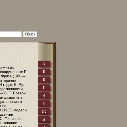
ти живых
обнаруженные Г.
е Фриза (1901—
 вторично
4 годах В. Ру,
едственности,
—03; Т. Бовери,
ей развитие в
дставления о
х по
м (1953) модели
азвитии
 С. Филиппов,
ользование