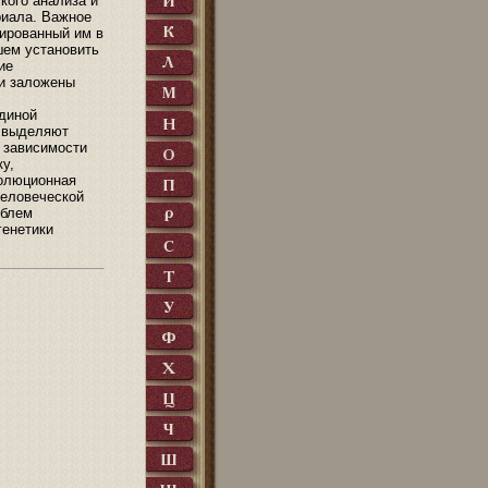
кого анализа и
риала. Важное
лированный им в
шем установить
ие
ли заложены
единой
я выделяют
в зависимости
у,
волюционная
человеческой
облем
генетики