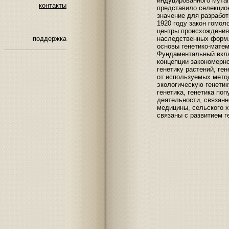
индуцированного мута
контакты
представило селекцио
значение для разработ
1920 году закон гомо
центры происхождения
наследственных форм. 
поддержка
основы генетико-мате
Фундаментальный вклад
концепции закономерн
генетику растений, ген
от используемых мето
экологическую генетик
генетика, генетика по
деятельности, связан
медицины, сельского 
связаны с развитием г