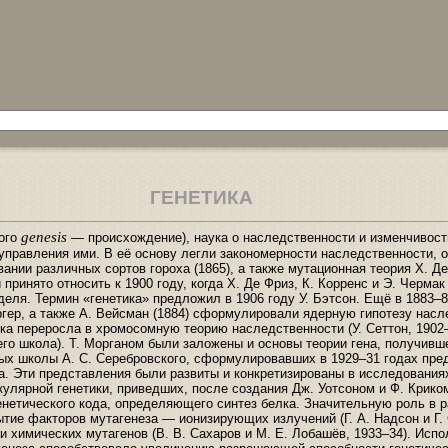
ГЕНЕТИКА
genesis
кого
— происхождение), наука о наследственности и изменчивос
управления ими. В её основу легли закономерности наследственности, 
нии различных сортов гороха (1865), а также мутационная теория X. Д
 принято относить к 1900 году, когда X. Де Фриз, К. Корренс и Э. Чермак
деля. Термин «генетика» предложил в 1906 году У. Бэтсон. Ещё в 1883–8
ургер, а также А. Вейсман (1884) сформулировали ядерную гипотезу насл
ека переросла в хромосомную теорию наследственности (У. Сеттон, 1902
его школа). Т. Морганом были заложены и основы теории гена, получивш
ных школы А. С. Серебровского, сформулировавших в 1929–31 годах пре
а. Эти представления были развиты и конкретизированы в исследования
улярной генетики, приведших, после создания Дж. Уотсоном и Ф. Крико
нетического кода, определяющего синтез белка. Значительную роль в р
ытие факторов мутагенеза — ионизирующих излучений (Г. А. Надсон и Г.
) и химических мутагенов (В. В. Сахаров и М. Е. Лобашёв, 1933–34). Исп