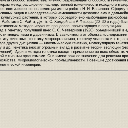
генеза способствовало увеличению разрешающей способности генетичес
нерам метод расширения наследственной изменчивости исходного мате
ки генетических основ селекции имели работы Н. И. Вавилова. Сформу
логичных рядов в наследственной изменчивости дозволил ему в дальней
 культурных растений, в которых сосредоточено наибольшее разнообраз
Работами С. Райта, Дж. Б. С. Холдейна и Р. Фишера (20–30-е годы) бы
матических методов изучения процессов, происходящих в популяциях.
 в генетику популяций внёс С. С. Четвериков (1926), объединивший в 
ости менделизма и дарвинизма. В зависимости от объекта исследовани
етику животных, генетику микроорганизмов, генетику человека и т. п., а 
дов других дисциплин — биохимическую генетику, молекулярную генетик
у и др. Генетика вносит огромный вклад в развитие теории эволюции (э
пуляций). Идеи и методы генетики находят применение во всех областях 
ной с живыми организмами. Они имеют важное значение для решения пр
хозяйства, микробиологической промышленности. Новейшие достижения 
енетической инженерии.