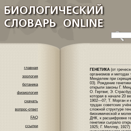
главная
ГЕНЕТИКА
(от гречес
организмов и методах 
зоология
Менделем при скрещива
03). Рождение генетики
ботаника
открыли законы Г. Мен
О. Гертвиг, Э. Страсб
физиология
которая в начале 20 в
1902—07; Т. Морган и 
скачать
трудах советских учё
сложной структуре ген
вопрос-ответ
биохимической и молек
FAQ
ДНК, к расшифровке ге
генетики сыграло откр
ссылки
1925; Г. Меллер, 1927