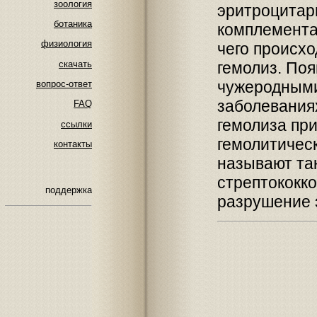
зоология
эритроцитар
ботаника
комплемента
физиология
чего происх
скачать
гемолиз. По
чужеродными
вопрос-ответ
заболевания
FAQ
гемолиза пр
ссылки
гемолитичес
контакты
называют та
стрептококк
поддержка
разрушение 