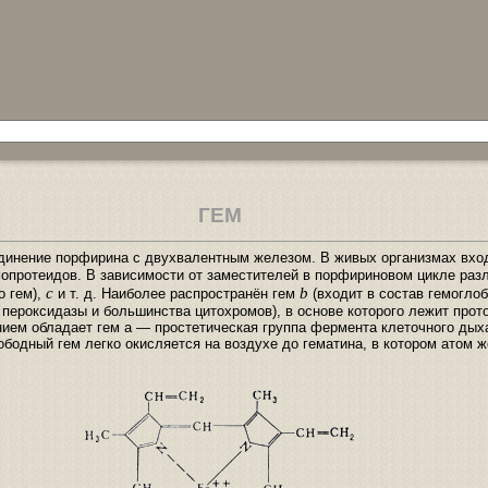
ГЕМ
единение порфирина с двухвалентным железом. В живых организмах вход
опротеидов. В зависимости от заместителей в порфириновом цикле ра
c
b
о гем),
и т. д. Наиболее распространён гем
(входит в состав гемоглоб
 пероксидазы и большинства цитохромов), в основе которого лежит прот
ием обладает гем a — простетическая группа фермента клеточного дых
бодный гем легко окисляется на воздухе до гематина, в котором атом 