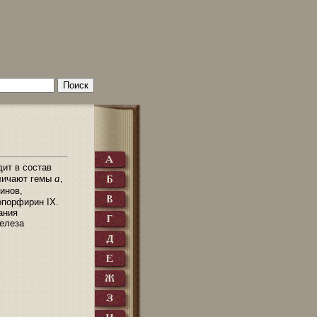
ит в состав
a
зличают гемы
,
инов,
опорфирин IX.
ания
железа