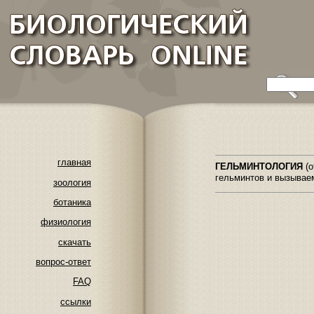
главная
ГЕЛЬМИНТОЛОГИЯ
(
гельминтов и вызываем
зоология
ботаника
физиология
скачать
вопрос-ответ
FAQ
ссылки