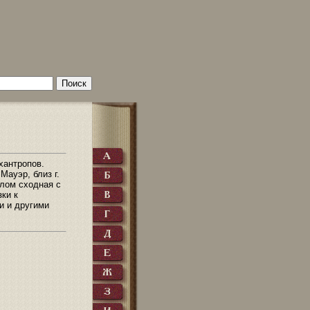
хантропов.
Мауэр, близ г.
елом сходная с
зки к
и и другими