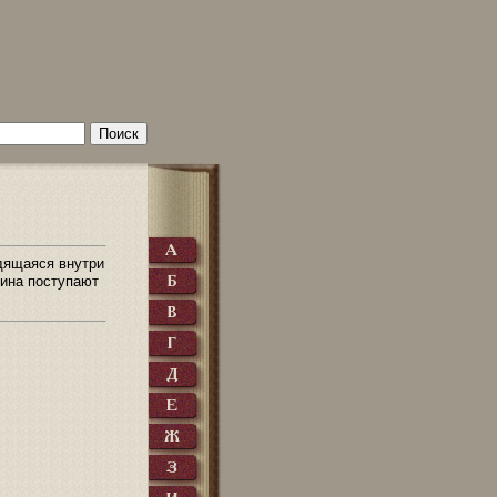
дящаяся внутри
яина поступают