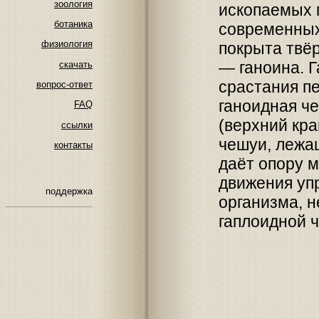
зоология
ископаемых п
ботаника
современных
физиология
покрыта твё
— ганоина. Г
скачать
срастания п
вопрос-ответ
ганоидная че
FAQ
(верхний кр
ссылки
чешуи, лежа
контакты
даёт опору 
движения упр
поддержка
организма, 
гаплоидной 