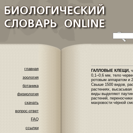
главная
ГАЛЛОВЫЕ КЛЕЩИ,
ч
0,1–0,6 мм, тело черв
зоология
ротовым аппаратом и 2
Свыше 1500 видов, ра
ботаника
растениях, высасывая 
виды выделяют паутин
физиология
растений, переносчик
скачать
махровости чёрной смо
вопрос-ответ
FAQ
ссылки