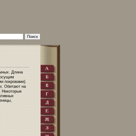
мных. Длина
 сосущим
ми покровами).
s
. Обитают на
. Некоторые
ативных
еницы,