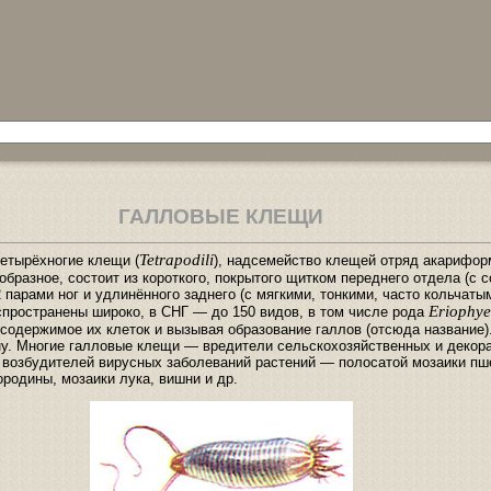
ГАЛЛОВЫЕ КЛЕЩИ
Tetrapodili
етырёхногие клещи (
), надсемейство клещей отряд акарифор
еобразное, состоит из короткого, покрытого щитком переднего отдела (с
 парами ног и удлинённого заднего (с мягкими, тонкими, часто кольчаты
Eriophye
спространены широко, в СНГ — до 150 видов, в том числе рода
содержимое их клеток и вызывая образование галлов (отсюда название)
у. Многие галловые клещи — вредители сельскохозяйственных и декор
и возбудителей вирусных заболеваний растений — полосатой мозаики пш
родины, мозаики лука, вишни и др.