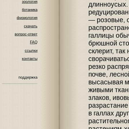
зоология
длинноусых.
ботаника
редуцирован
физиология
— розовые, 
скачать
распростран
галлицы обыч
вопрос-ответ
брюшной сто
FAQ
склерит, так
ссылки
сворачиватьс
контакты
резко распр
почве, лесно
поддержка
высасывая м
живыми ткан
злаков, ивов
разрастание 
в галлах дру
растительно
растениям-х