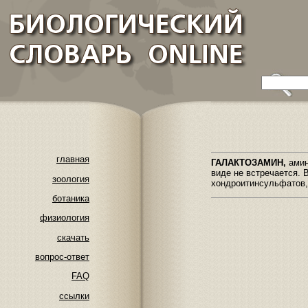
главная
ГАЛАКТОЗАМИН,
амин
виде не встречается. 
зоология
хондроитинсульфатов, 
ботаника
физиология
скачать
вопрос-ответ
FAQ
ссылки