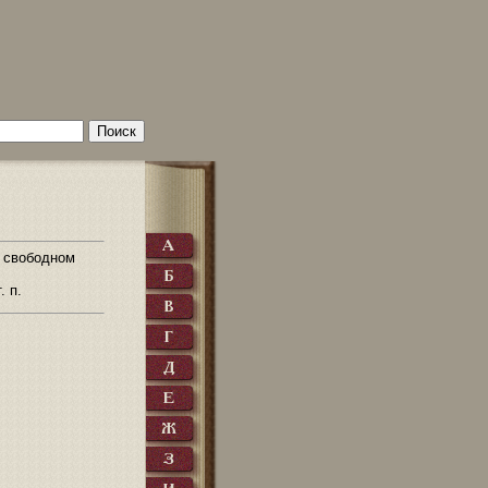
В свободном
. п.