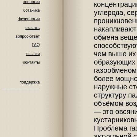
зоология
концентрации
ботаника
углерода, сер
физиология
проникновени
накапливают
скачать
обмена веще
вопрос-ответ
способствую
FAQ
чем выше их
ссылки
образующих 
контакты
газообменом
более мощно
поддержка
наружные ст
структуру п
объёмом воз
— это овсяни
кустарниковы
Проблема га
актуальной с