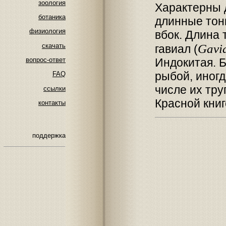
зоология
Характерны 
ботаника
длинные тон
физиология
вбок. Длина 
скачать
Gavia
гавиал (
Индокитая. 
вопрос-ответ
рыбой, иног
FAQ
числе их тру
ссылки
Красной кни
контакты
поддержка